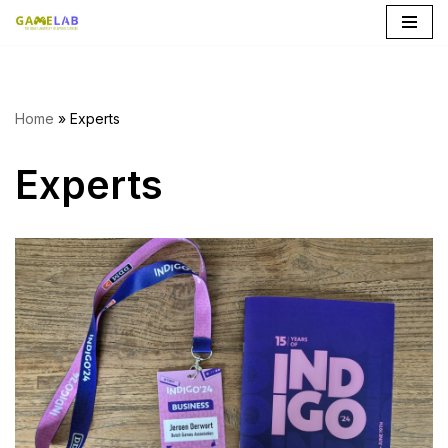
Ga
naar
de
Home
»
Experts
inhoud
Experts