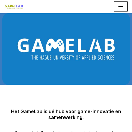
Ga
naar
de
inhoud
Het GameLab is dé hub voor game-innovatie en
samenwerking.