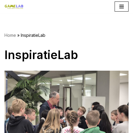
Ga
naar
de
Home
»
InspiratieLab
inhoud
InspiratieLab