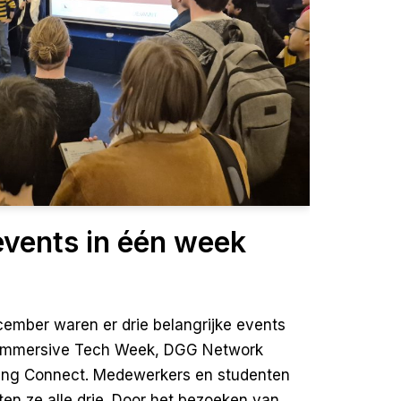
events in één week
cember waren er drie belangrijke events
: Immersive Tech Week, DGG Network
ng Connect. Medewerkers en studenten
n ze alle drie. Door het bezoeken van