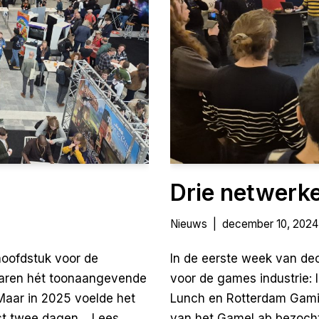
Drie netwerk
Nieuws
december 10, 2024
oofdstuk voor de
In de eerste week van de
 jaren hét toonaangevende
voor de games industrie
aar in 2025 voelde het
Lunch en Rotterdam Gami
erst twee dagen…
Lees
van het GameLab bezochte