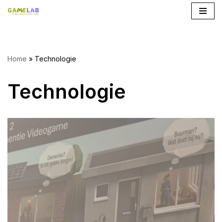
Ga
naar
de
Home
»
Technologie
inhoud
Technologie