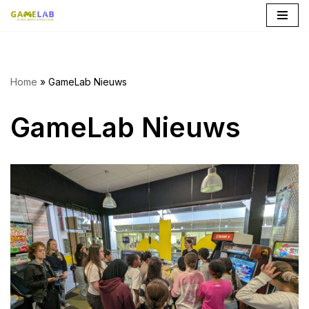
Ga
naar
de
Home
»
GameLab Nieuws
inhoud
GameLab Nieuws