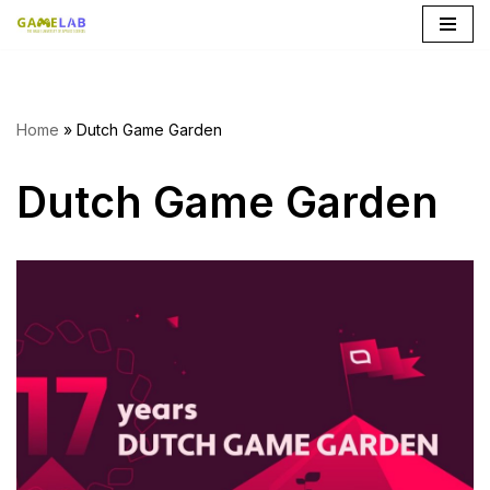
Ga
naar
de
Home
»
Dutch Game Garden
inhoud
Dutch Game Garden