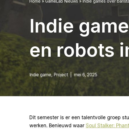
Home
»
GameLab Nieuws
»
Indie games over barista
Indie games
en robots 
Indie game
,
Project
mei 6, 2025
Dit semester is er een talentvolle groep s
werken. Benieuwd waar
Soul Stalker: Pha