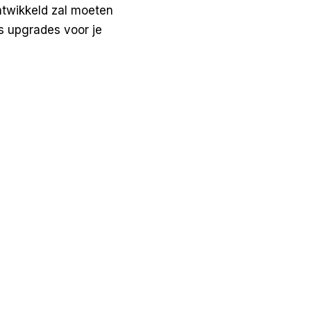
ontwikkeld zal moeten
fs upgrades voor je
Phantom Reign
ker: Phantom Reign
tenslotte is visueel het meest
end. Deze game zet je als dolende ridder neer in een
d, waarin je in een World of Warcraft stijl skeletten
laan tegen draken kunt strijden. De game combineert
che graphics aan een episch plot en humor. Een
 die je niet zo vaak ziet.
er is ontsproten uit het brein van Edward Gingell
, die User Experience Design (UXD) studeert en vanuit