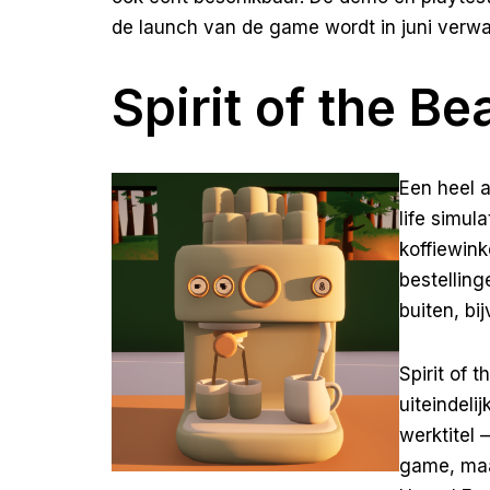
de launch van de game wordt in juni verwa
Spirit of the Be
Een heel 
life simul
koffiewink
bestelling
buiten, bi
Spirit of 
uiteindeli
werktitel
game, maa