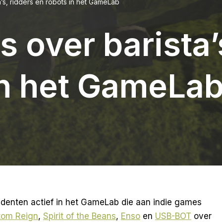
’s, ridders en robots in het GameLab
 over barista’
in het GameLa
tudenten actief in het GameLab die aan indie games
ntom Reign
,
Spirit of the Beans
,
Enso
en
USB-BOT
over