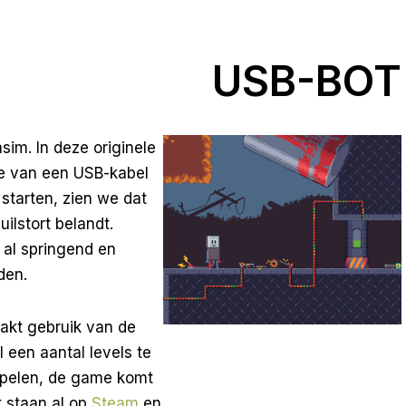
USB-BOT
im. In deze originele
de van een USB-kabel
starten, zien we dat
ilstort belandt.
al springend en
den.
kt gebruik van de
l een aantal levels te
 spelen, de game komt
 staan al op
Steam
en