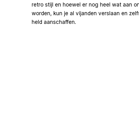
retro stijl en hoewel er nog heel wat aan 
worden, kun je al vijanden verslaan en zel
held aanschaffen.
Soul Stalker: 
Soul Stal
indrukwekk
open werel
kunt vers
nostalgis
combinatie
Soul Stalk
Littlejohn