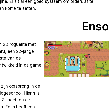
ine. Er zit al een goed systeem om orders af te
n koffie te zetten.
Enso
n 2D roguelite met
ru, een 22-jarige
ste van de
ntwikkeld in de game
 zijn oorsprong in de
geschool. Hierin is
Zij heeft nu de
en. Enso heeft een