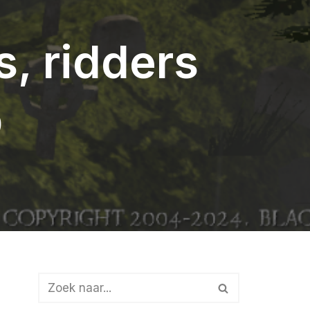
s, ridders
b