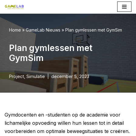
Ga
naar
Home
»
GameLab Nieuws
»
Plan gymlessen met GymSim
de
inhoud
Plan gymlessen met
GymSim
Project
,
Simulatie
december 5, 2023
Gymdocenten en -studenten op de academie voor
lichamelijke opvoeding willen hun lessen tot in detail
voorbereiden om optimale beweegsituaties te creëren.