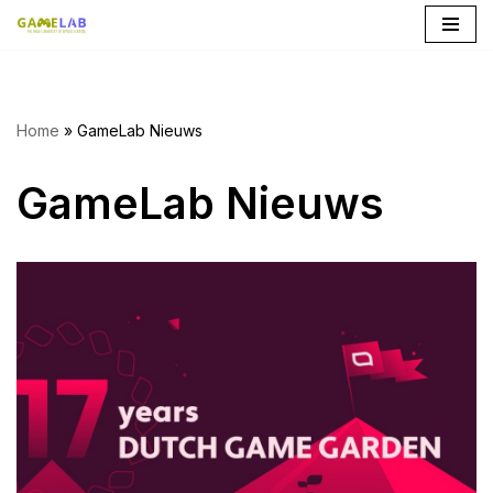
Ga
naar
de
Home
»
GameLab Nieuws
inhoud
GameLab Nieuws